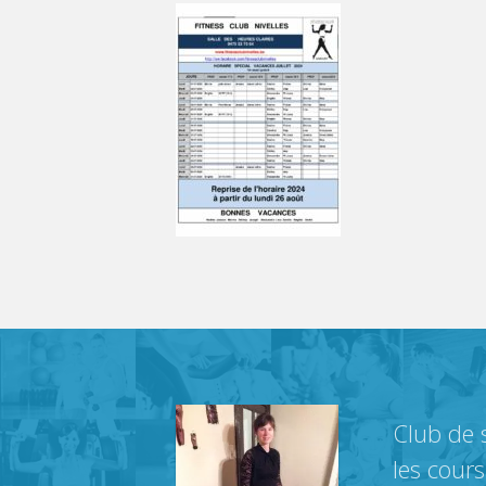
Club de s
les cour