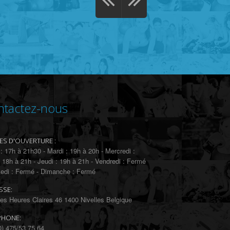
ntactez-nous
ES D'OUVERTURE :
 : 17h à 21h30 - Mardi : 19h à 20h - Mercredi :
 18h à 21h - Jeudi : 19h à 21h - Vendredi : Fermé
edi : Fermé - Dimanche : Fermé
SSE:
es Heures Claires 46 1400 Nivelles Belgique
PHONE:
0) 475/53.75.64