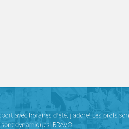
port avec horaires d'été, j'adore! Les profs so
s sont dynamiques! BRAVO!