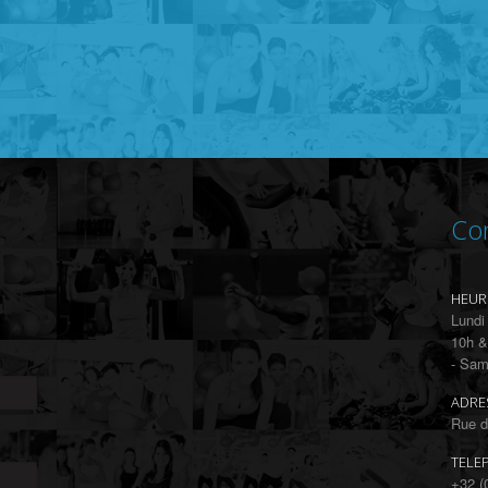
Co
HEUR
Lundi
10h &
- Sam
ADRE
Rue d
TELE
+32 (