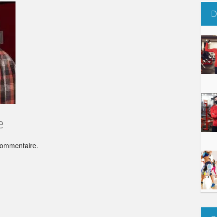
D
e
commentaire.