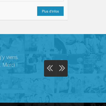
Plus d'infos
'y viens
 Merci !