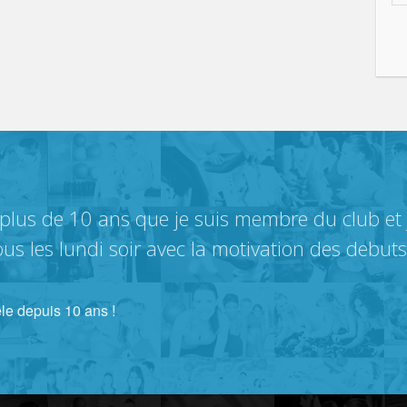
 plus de 10 ans que je suis membre du club et j
us les lundi soir avec la motivation des debuts.
le depuis 10 ans !