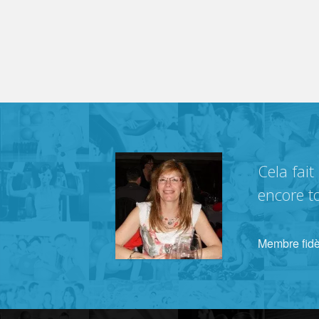
Cela fait
encore to
Membre fidè