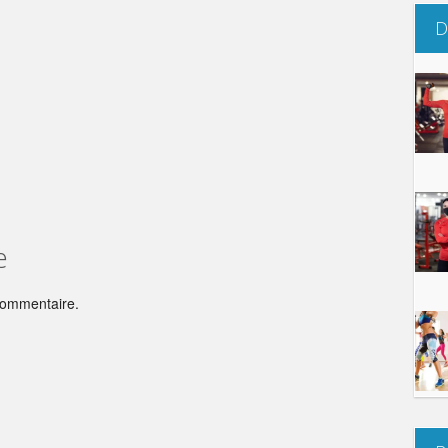
D
e
commentaire.