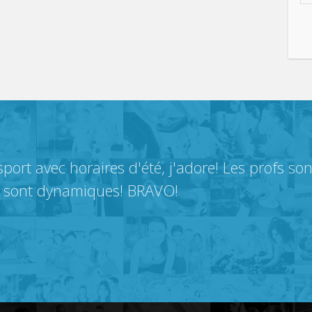
port avec horaires d'été, j'adore! Les profs so
s sont dynamiques! BRAVO!