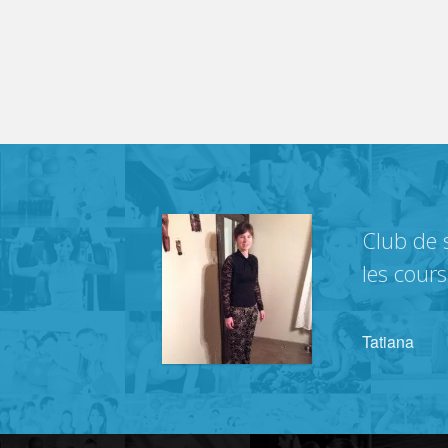
Club de s
les cour
Tatiana