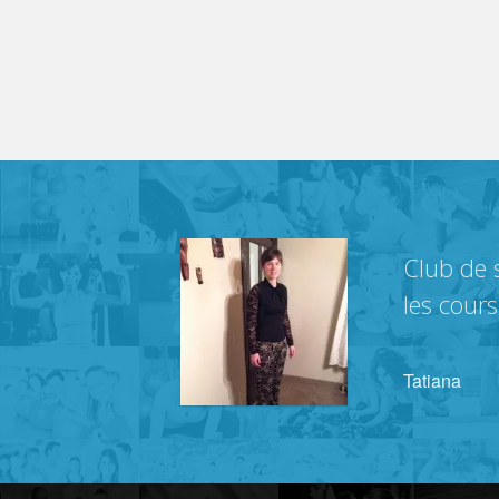
Club de s
les cour
Tatiana