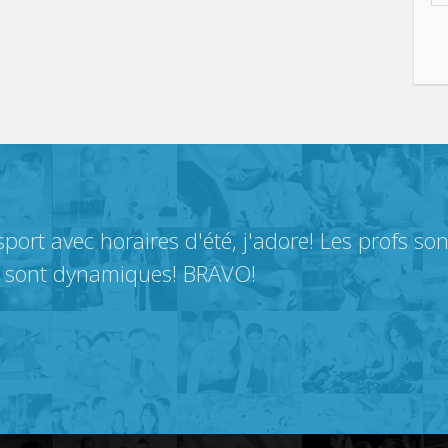
port avec horaires d'été, j'adore! Les profs so
s sont dynamiques! BRAVO!