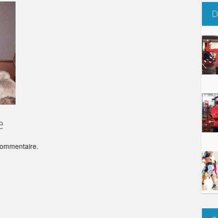
D
e
commentaire.