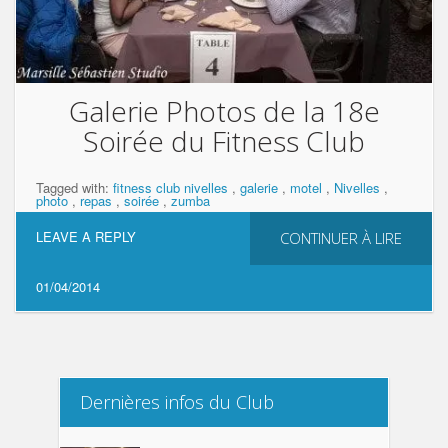
Galerie Photos de la 18e
Soirée du Fitness Club
Tagged with:
fitness club nivelles
,
galerie
,
motel
,
Nivelles
,
photo
,
repas
,
soirée
,
zumba
LEAVE A REPLY
CONTINUER À LIRE
01/04/2014
Dernières infos du Club