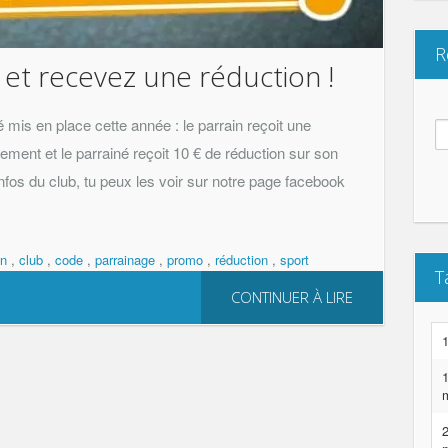
R
 et recevez une réduction !
is en place cette année : le parrain reçoit une
Re
ment et le parrainé reçoit 10 € de réduction sur son
fos du club, tu peux les voir sur notre page facebook
an
,
club
,
code
,
parrainage
,
promo
,
réduction
,
sport
T
CONTINUER À LIRE
1
2