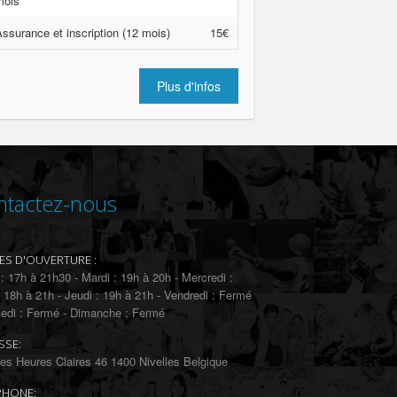
mois
ssurance et inscription (12 mois)
15€
Plus d'infos
ntactez-nous
ES D'OUVERTURE :
 : 17h à 21h30 - Mardi : 19h à 20h - Mercredi :
 18h à 21h - Jeudi : 19h à 21h - Vendredi : Fermé
edi : Fermé - Dimanche : Fermé
SSE:
es Heures Claires 46 1400 Nivelles Belgique
PHONE: