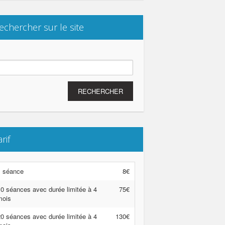
echercher sur le site
chercher :
arif
1 séance
8€
0 séances avec durée limitée à 4
75€
mois
0 séances avec durée limitée à 4
130€