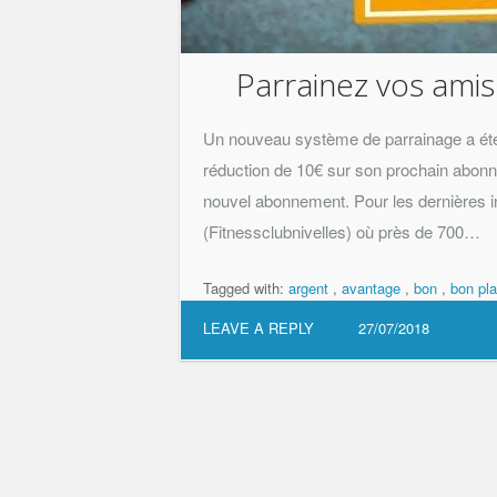
Parrainez vos amis
Un nouveau système de parrainage a été m
réduction de 10€ sur son prochain abonne
nouvel abonnement. Pour les dernières in
(Fitnessclubnivelles) où près de 700…
Tagged with:
argent
,
avantage
,
bon
,
bon pl
LEAVE A REPLY
27/07/2018