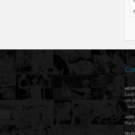
A
Co
HEUR
Lundi
10h &
- Sam
ADRE
Rue d
TELE